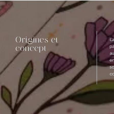
Origines et
L’
pa
concept
au
en
so
c