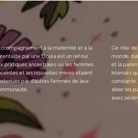
accompagnement à la maternité et à la
Ce rôle de
rentalité par une Doula est un retour
monde, bas
x pratiques ancestrales où les femmes
et la paren
ceintes et les nouvelles mères étaient
intenses q
utenues par d’autres femmes de leur
constante,
ommunauté.
aider les p
avec séréni