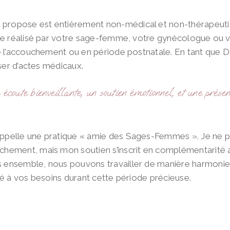
propose est entièrement non-médical et non-thérapeuti
ble réalisé par votre sage-femme, votre gynécologue ou v
e l’accouchement ou en période postnatale. En tant que Dou
liser d’actes médicaux.
 écoute bienveillante, un soutien émotionnel, et une prése
appelle une pratique « amie des Sages-Femmes ». Je ne 
chement, mais mon soutien s’inscrit en complémentarité a
s ensemble, nous pouvons travailler de manière harmoni
pté à vos besoins durant cette période précieuse.