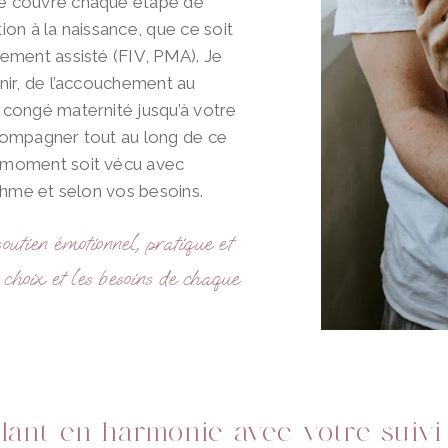
é couvre chaque étape de
on à la naissance, que ce soit
ement assisté (FIV, PMA). Je
nir, de l’accouchement au
 congé maternité jusqu’à votre
compagner tout au long de ce
 moment soit vécu avec
thme et selon vos besoins.
outien émotionnel, pratique et
s choix et les besoins de chaque
llant en harmonie avec votre suivi