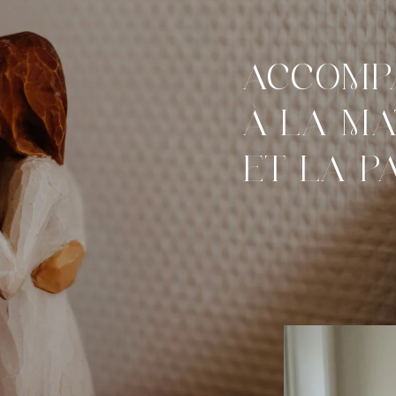
ACCOMP
À LA MA
ET LA P